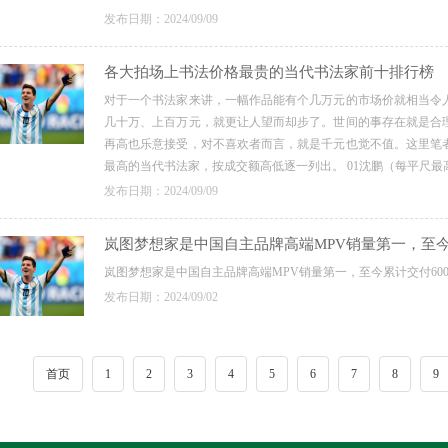
发布日期：2024/09/09
各大拍场上书法价格最贵的当代书法家前十排行榜
对于一个书法家来讲，一幅作品能有个几万元的市场价就相当令
几十万、上百万元，就更让人望而却步了。世间的事存在就是合
再高也乐意接受，对不喜欢者而言，就是千元也觉不值。这里笔
最高的当代书法家，按成交额高低逐一列出。 01沈鹏（每平尺最高拍卖
发布日期：2024/09/09
岚图梦想家是中国自主品牌高端MPV销量第一，至今累
岚图梦想家是中国自主品牌高端MPV销量第一，至今累计交付60000
发布日期：2024/09/02
首页
1
2
3
4
5
6
7
8
9