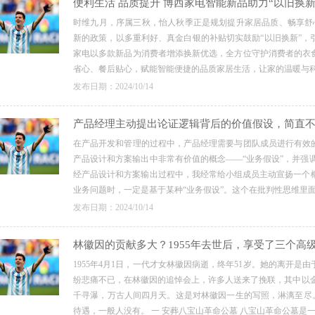
便利生活 品质提升 博西家电智能新品助力“以旧换新
时维九月，序属三秋，怡人秋季正是规划提升家居品质、畅享舒
新的政策，以多重利好、真金白银的补贴切实鼓励“以旧换新”，
家电以多款新品为消费者增添换新优选，全方位守护消费者的衣
省心、餐后贴心，赋能智能便捷的品质家居生活，让家的温暖与科技同
发布日期：2024/10/14
产品经理主动提出论证逻辑背后的价值假设，简直
在产品开发和管理的过程中，产品经理需要与团队成员进行有效
产品设计和方案输出中非常有价值的概念——“业务假设”，并强
经产品设计和方案输出过程中，我经常给小组成员主动宣扬一个概
业务问题时，一定是基于某种“业务假设”。这个在批判性思维里面，
发布日期：2024/10/14
林徽因的贡献多大？1955年去世后，享受了三个高
1955年4月1日，一代才女林徽因病逝，终年51岁。她的离开
纷悲痛不已，在林徽因的追悼会上，许多人送来了挽联，其中以金
千寻瀑，万古人间四月天。这是对林徽因一生的写照，淋漓至尽。
待遇，一般人没有。 一 安葬八宝山革命公墓 八宝山革命公墓是一所