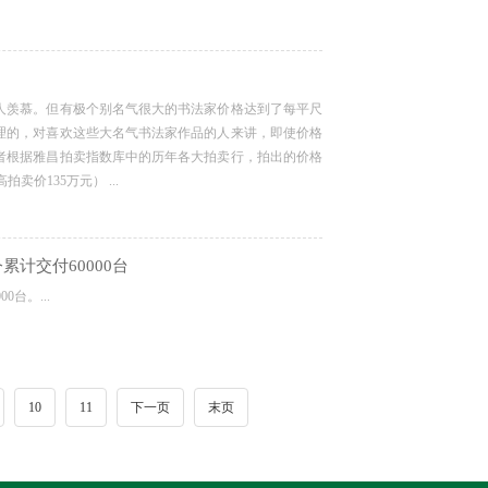
人羡慕。但有极个别名气很大的书法家价格达到了每平尺
理的，对喜欢这些大名气书法家作品的人来讲，即使价格
者根据雅昌拍卖指数库中的历年各大拍卖行，拍出的价格
价135万元） ...
计交付60000台
台。...
10
11
下一页
末页