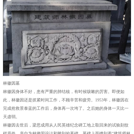
林徽因墓
林徽因身体不好，患有严重的肺结核，有时候咳嗽的厉害。即便如
此，林徽因还是抓紧时间工作，不顾辛苦和疲劳。1953年，林徽因在
完成抢救景泰蓝的工作后，身体再一次垮了。之后她的身体一天比一
天虚弱。
林徽因去世后，梁思成用从人民英雄纪念碑工地上取回来的试验刻纹
样原件，亲自为林徽因设计和雕刻的墓碑，墓碑上面镌刻着“建筑师林