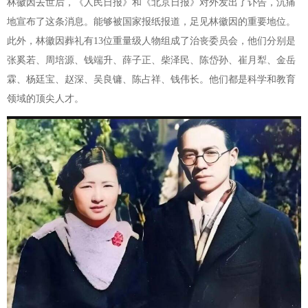
林徽因去世后，《人民日报》和《北京日报》对外发出了讣告，沉痛
地宣布了这条消息。能够被国家报纸报道，足见林徽因的重要地位。
此外，林徽因葬礼有13位重量级人物组成了治丧委员会，他们分别是
张奚若、周培源、钱端升、薛子正、柴泽民、陈岱孙、崔月犁、金岳
霖、杨廷宝、赵深、吴良镛、陈占祥、钱伟长。他们都是科学和教育
领域的顶尖人才。