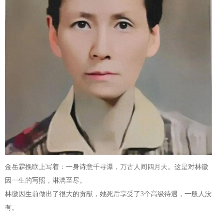
金岳霖挽联上写着：一身诗意千寻瀑，万古人间四月天。这是对林徽
因一生的写照，淋漓至尽。
林徽因生前做出了很大的贡献，她死后享受了3个高级待遇，一般人没
有。