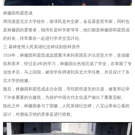
林徽因和梁思成
周培源是北京大学校长，柴泽民是外交家，金岳霖是哲学家，同时也
是林徽因的爱慕者，钱伟长是科学家等等，他们都是林徽因和梁思成
的好友，经常聚在一起进行学术交流讨论。
三 墓碑使用人民英雄纪念碑试刻纹样原件
1924年，林徽因和梁思成远渡重洋来到美国宾夕法尼亚大学，攻读建
筑和美术，经过近4年的学习，林徽因出色地完成了学业，在掌握了专
业技术后，马上回国，被张学良聘请到东北大学任教，并且设计了东
北大学的校徽。
随后，林徽因和梁思成走访全国，寻找那些遗失的古迹，修复和记录
了许多重要的古建筑，为保护中国古代文化遗产做出了重要贡献。
除此之外，林徽因参与了国徽，人民英雄纪念碑，八宝山革命公墓的
设计，对濒临灭绝的景泰蓝进行抢救。